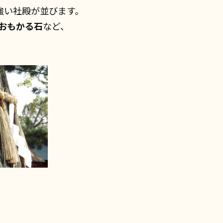
強い社殿が並びます。
おもかる石
など、