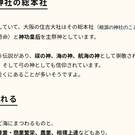
吉神社の総本社
していて、大阪の住吉大社はその総本社（
根源の神社のこ
男命）と
神功皇后
を主祭神としています。
う伝説があり、
祓の神、海の神、航海の神
として崇敬さ
、そして弓の神としても信仰されています。
近くにあることが多いそうですよ。
られる
ど海にまつわるものと、
産業・商業繁栄、農業、相撲上達
などもあり、