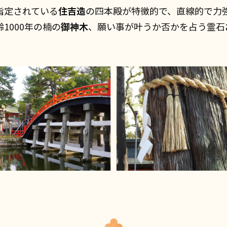
指定されている
住吉造
の四本殿が特徴的で、直線的で力
1000年の楠の
御神木
、願い事が叶うか否かを占う霊石