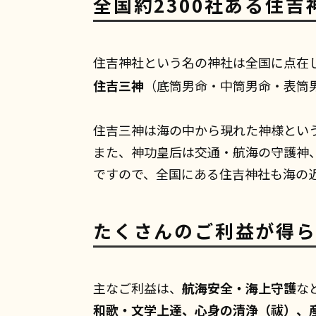
全国約2300社ある住
住吉神社という名の神社は全国に点在
住吉三神
（底筒男命・中筒男命・表筒
住吉三神
は海の中から現れた神様とい
また、神功皇后は交通・航海の守護神
ですので、全国にある住吉神社も海の
たくさんのご利益が得
主なご利益は、
航海安全・海上守護
な
和歌・文学上達、心身の清浄（祓）、