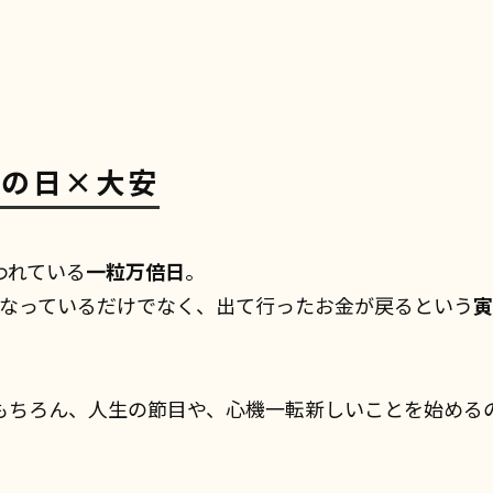
寅の日×大安
われている
一粒万倍日
。
なっているだけでなく、出て行ったお金が戻るという
寅
もちろん、人生の節目や、心機一転新しいことを始める