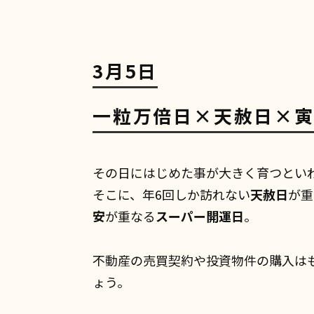
3月5日
一粒万倍日×天赦日×
その日にはじめた事が大きく育つとい
そこに、年6回しか訪れない
天赦日
が重
安
が重なる
スーパー開運日
。
不動産の売買契約や投資物件の購入は
ょう。