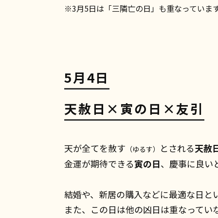
※3月5日は「三隣亡の日」も重なっていま
5月4日
天赦日×寅の日×友引
天が全てを赦す
とされる
天赦
（ゆるす）
金運が期待できる
寅の日
、慶事に良い
結婚や、新居の購入などに最適な日と
また、この日は他の凶日は重なってい